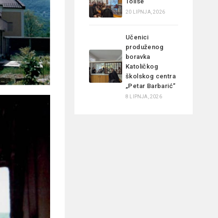
Tolise
20 LIPNJA, 2026
Učenici
produženog
boravka
Katoličkog
školskog centra
„Petar Barbarić“
8 LIPNJA, 2026