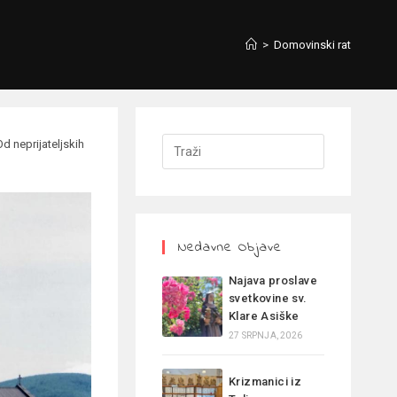
>
Domovinski rat
Od neprijateljskih
Nedavne Objave
Najava proslave
svetkovine sv.
Klare Asiške
27 SRPNJA, 2026
Krizmanici iz