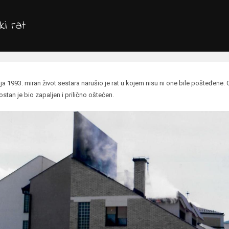
i rat
nja 1993. miran život sestara narušio je rat u kojem nisu ni one bile pošteđene. 
tan je bio zapaljen i prilično oštećen.