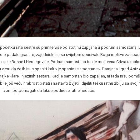
očetku rata sestre su primile više od stotinu župljana u podrum samostana. 
olo padale granate, zajednički su sa svijetom upućivale Bogu molitve za spas
 cijele Bosne i Hercegovine. Podrum samostana bio je molitvena Crkva u malo
u vjeru da će ih Isus spasiti kako je spasio i samostan sv. Damjana i grad Asi
 Majke Klare i njezinih sestara. Kad je samostan bio zapaljen, ni tada nisu pomišl
le još veću hrabrost ostati i nastaviti živjeti i dijeliti tešku ratnu zbilju sa sv
olitvom potpomagati da lakše podnese ratne nedaće.