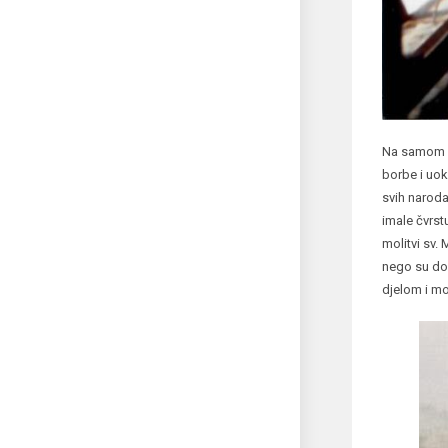
Na samom p
borbe i uok
svih naroda
imale čvrst
molitvi sv.
nego su dobi
djelom i m