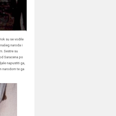
Dok su se vodile
 našeg naroda i
m. Sestre su
z od Saracena po
jale napustiti ga,
ojim narodom te ga