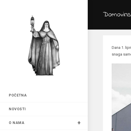
Preskoči
na
Domovinsk
sadržaj
Dana 1. lip
snaga samos
POČETNA
NOVOSTI
O NAMA