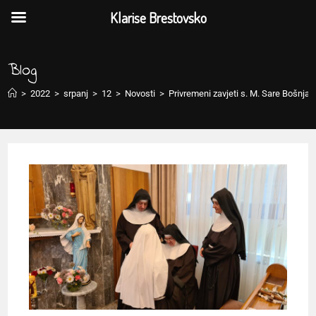
Klarise Brestovsko
Blog
>
2022
>
srpanj
>
12
>
Novosti
>
Privremeni zavjeti s. M. Sare Bošnjak