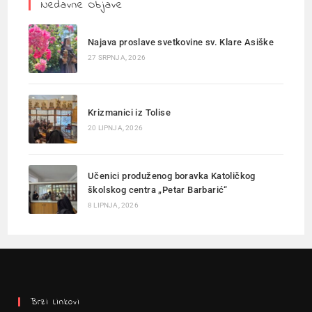
Nedavne Objave
Najava proslave svetkovine sv. Klare Asiške
27 SRPNJA, 2026
Krizmanici iz Tolise
20 LIPNJA, 2026
Učenici produženog boravka Katoličkog
školskog centra „Petar Barbarić“
8 LIPNJA, 2026
Brzi Linkovi