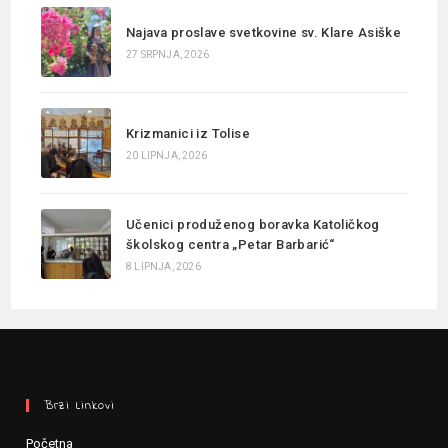
Najava proslave svetkovine sv. Klare Asiške
27 SRPNJA, 2026
Krizmanici iz Tolise
20 LIPNJA, 2026
Učenici produženog boravka Katoličkog
školskog centra „Petar Barbarić“
8 LIPNJA, 2026
Brzi Linkovi
Početna