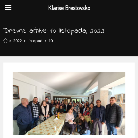
Klarise Brestovsko
Preskoči
na
Dnevne arhive: 10 listopada, 2022
sadržaj
>
2022
>
listopad
>
10