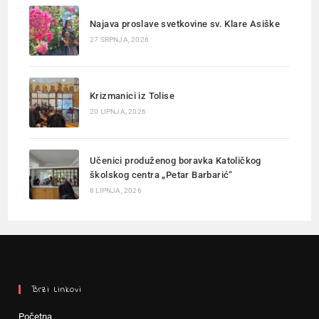
Najava proslave svetkovine sv. Klare Asiške
27 SRPNJA, 2026
Krizmanici iz Tolise
20 LIPNJA, 2026
Učenici produženog boravka Katoličkog
školskog centra „Petar Barbarić“
8 LIPNJA, 2026
Brzi Linkovi
Početna