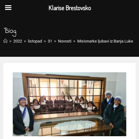
Klarise Brestovsko
Blog
>
2022
>
listopad
>
31
>
Novosti
>
Misionarke ljubavi iz Banja Luke