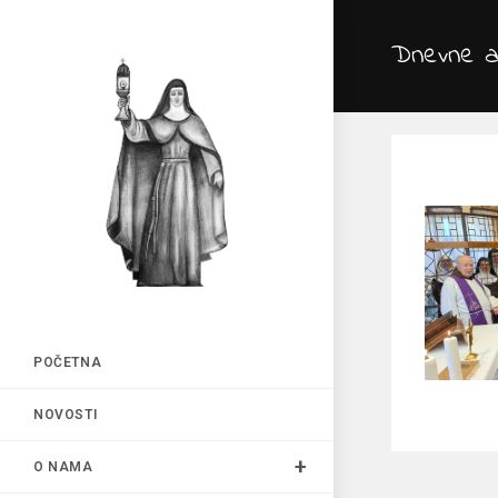
Preskoči
na
Dnevne ar
sadržaj
POČETNA
NOVOSTI
O NAMA