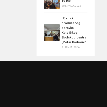
Tolise
20 LIPNJA, 2026
Učenici
produženog
boravka
Katoličkog
školskog centra
„Petar Barbarić“
8 LIPNJA, 2026