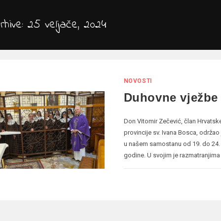
hive: 25 veljače, 2024
NOVOSTI
Duhovne vježbe
Don Vitomir Zečević, član Hrvatsk
provincije sv. Ivana Bosca, održao
u našem samostanu od 19. do 24. 
godine. U svojim je razmatranjima