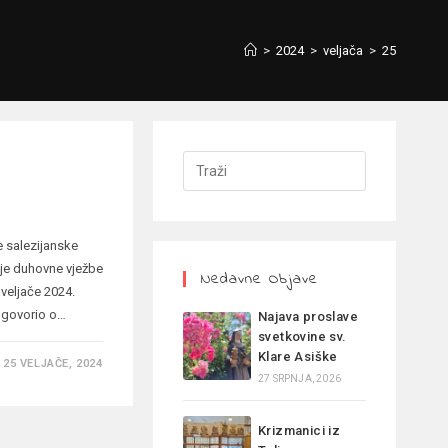
>
2024
>
veljača
>
25
e salezijanske
 je duhovne vježbe
Nedavne Objave
veljače 2024.
 govorio o…
Najava proslave
svetkovine sv.
Klare Asiške
25 VELJAČE, 2024
27 SRPNJA, 2026
Krizmanici iz