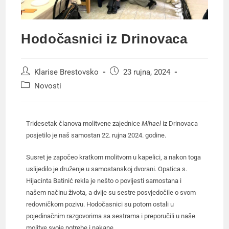
Hodočasnici iz Drinovaca
Klarise Brestovsko
23 rujna, 2024
Novosti
Tridesetak članova molitvene zajednice
Mihael
iz Drinovaca
posjetilo je naš samostan 22. rujna 2024. godine.
Susret je započeo kratkom molitvom u kapelici, a nakon toga
uslijedilo je druženje u samostanskoj dvorani. Opatica s.
Hijacinta Batinić rekla je nešto o povijesti samostana i
našem načinu života, a dvije su sestre posvjedočile o svom
redovničkom pozivu. Hodočasnici su potom ostali u
pojedinačnim razgovorima sa sestrama i preporučili u naše
molitve svoje potrebe i nakane.