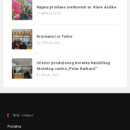
Najava proslave svetkovine sv. Klare Asiške
27 SRPNJA, 2026
Krizmanici iz Tolise
20 LIPNJA, 2026
Učenici produženog boravka Katoličkog
školskog centra „Petar Barbarić“
8 LIPNJA, 2026
Brzi Linkovi
Početna