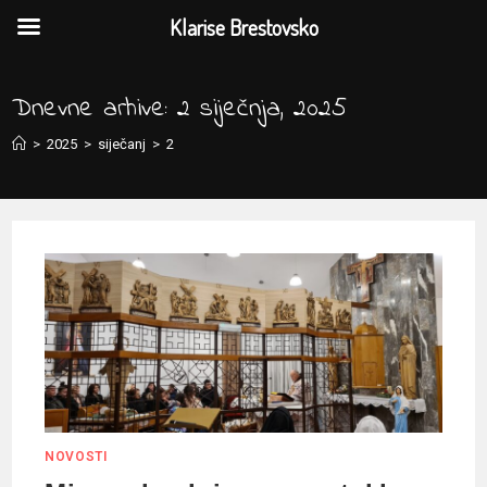
Klarise Brestovsko
Preskoči
na
Dnevne arhive: 2 siječnja, 2025
sadržaj
>
2025
>
siječanj
>
2
NOVOSTI