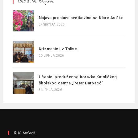
Nedavne Objave
Najava proslave svetkovine sv. Klare Asiške
27 SRPNJA, 2026
Krizmanici iz Tolise
20 LIPNJA, 2026
Učenici produženog boravka Katoličkog
školskog centra „Petar Barbarić“
8 LIPNJA, 2026
Brzi Linkovi