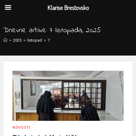
Klarise Brestovsko
Preskoči
na
Dnevne arhive: 7 listopada, 2025
sadržaj
>
2025
>
listopad
>
7
NOVOSTI