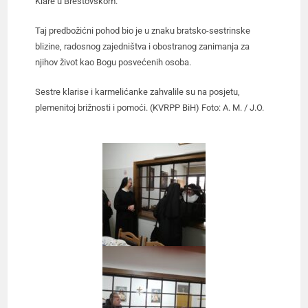
Klare u Brestovskom.
Taj predbožićni pohod bio je u znaku bratsko-sestrinske
blizine, radosnog zajedništva i obostranog zanimanja za
njihov život kao Bogu posvećenih osoba.
Sestre klarise i karmelićanke zahvalile su na posjetu,
plemenitoj brižnosti i pomoći. (KVRPP BiH) Foto: A. M. / J.O.