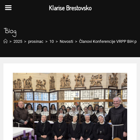
Klarise Brestovsko
Blog
>
2025
>
prosinac
>
10
>
Novosti
>
Članovi Konferencije VRPP BiH pos