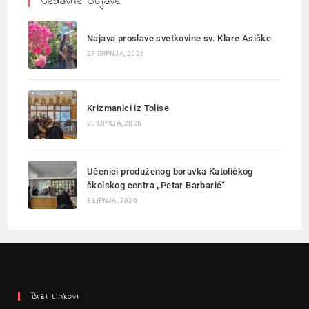
Nedavne Objave
Najava proslave svetkovine sv. Klare Asiške
27 SRPNJA, 2026
Krizmanici iz Tolise
20 LIPNJA, 2026
Učenici produženog boravka Katoličkog
školskog centra „Petar Barbarić“
8 LIPNJA, 2026
Brzi Linkovi