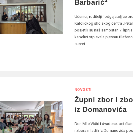
Barbarić“
Učenici, roditelji i odgajateljice
Katoličkog školskog centra „Petar
posjetili su naš samostan 7. lipnja
kapelici otpjevala pjesmu Blaženoj 
susret…
NOVOSTI
Župni zbor i zb
iz Domanovića
Don Mile Vidić i dvadeset pet čl
i zbora mladih iz Domanovića posje