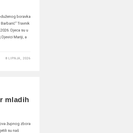
 produženog boravka
 Barbarić“ Travnik
 2026. Djeca su u
Djevici Mariji, a
8 LIPNJA, 2026
or mladih
anova župnog zbora
tili su naš