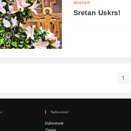
NOVOSTI
Sretan Uskrs!
1
vi
Duhovnost
Duhovnost
Zvanje