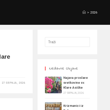
>
2026
lare
Nedavne Objave
Najava proslave
svetkovine sv.
27 SRPNJA, 2026
Klare Asiške
27 SRPNJA, 2026
Krizmanici iz