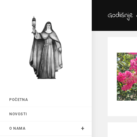
Preskoči
na
Godišnje 
sadržaj
POČETNA
NOVOSTI
O NAMA