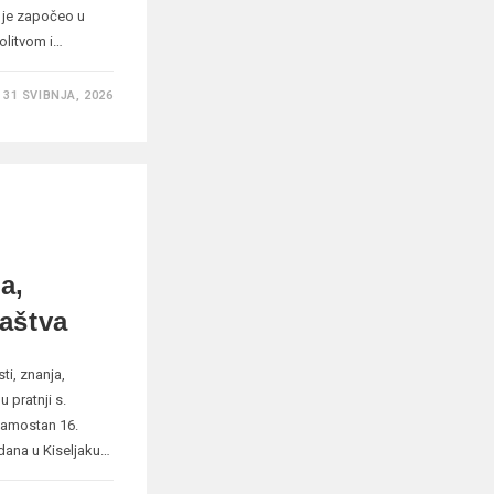
 je započeo u
olitvom i…
31 SVIBNJA, 2026
a,
laštva
ti, znanja,
u pratnji s.
 samostan 16.
 dana u Kiseljaku…