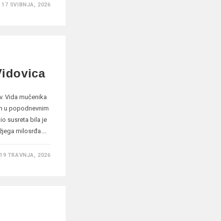
17 SVIBNJA, 2026
Vidovica
v. Vida mučenika
an u popodnevnim
io susreta bila je
žjega milosrđa.…
19 TRAVNJA, 2026