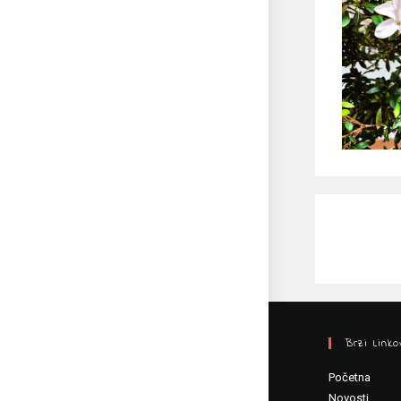
Brzi Linko
Početna
Novosti