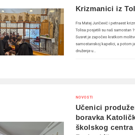
Krizmanici iz To
Fra Matej Juričević i petnaest kri
Tolisa posjetili su naš samostan 19
Susret je započeo kratkom molit
samostanskoj kapelici, a potom je 
druženje u…
NOVOSTI
Učenici produž
boravka Katolič
školskog centra