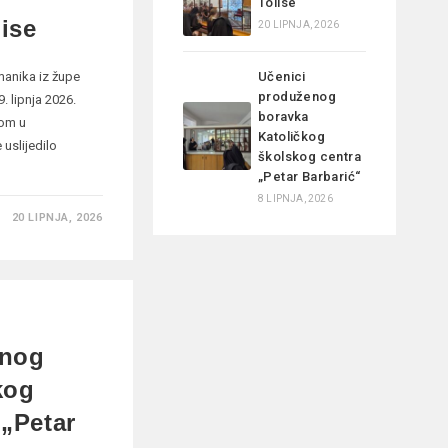
Tolise
lise
20 LIPNJA, 2026
zmanika iz župe
Učenici
produženog
. lipnja 2026.
boravka
vom u
Katoličkog
uslijedilo
školskog centra
„Petar Barbarić“
8 LIPNJA, 2026
20 LIPNJA, 2026
enog
kog
 „Petar