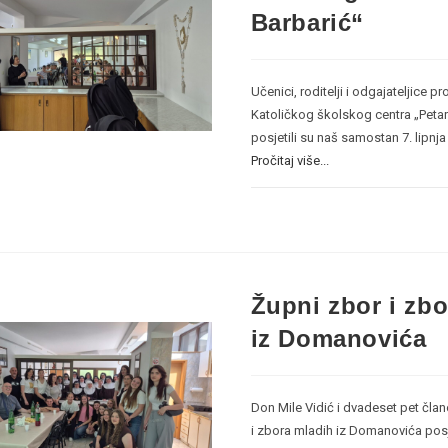
Barbarić“
Učenici, roditelji i odgajateljice
Katoličkog školskog centra „Petar
posjetili su naš samostan 7. lipnj
Pročitaj više...
Župni zbor i zb
iz Domanovića
Don Mile Vidić i dvadeset pet čl
i zbora mladih iz Domanovića posje