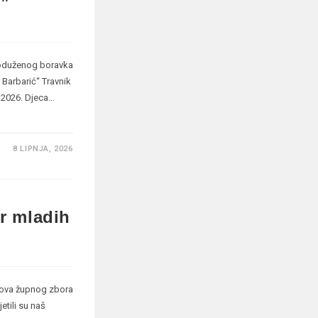
 produženog boravka
 Barbarić“ Travnik
a 2026. Djeca…
8 LIPNJA, 2026
or mladih
anova župnog zbora
tili su naš