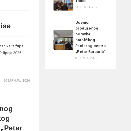
Tolise
20 LIPNJA, 2026
Učenici
lise
produženog
boravka
Katoličkog
školskog centra
zmanika iz župe
„Petar Barbarić“
. lipnja 2026.
8 LIPNJA, 2026
20 LIPNJA, 2026
enog
kog
 „Petar