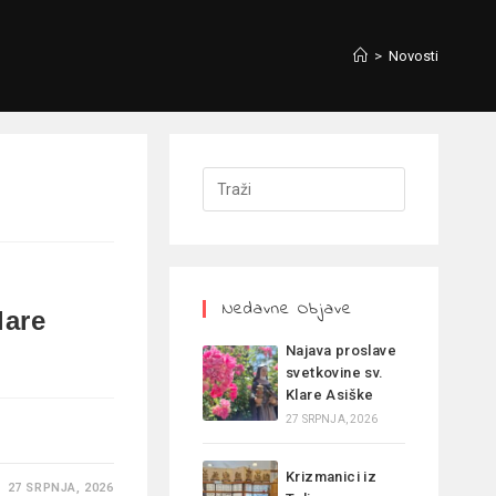
>
Novosti
Nedavne Objave
lare
Najava proslave
svetkovine sv.
Klare Asiške
27 SRPNJA, 2026
Krizmanici iz
27 SRPNJA, 2026