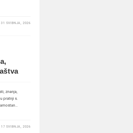
31 SVIBNJA, 2026
a,
laštva
ti, znanja,
u pratnji s.
š samostan…
17 SVIBNJA, 2026