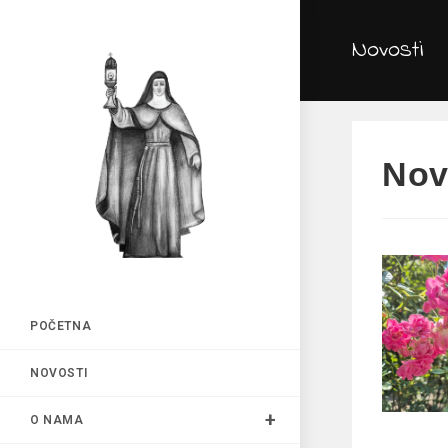
Preskoči
na
Novosti
sadržaj
Nov
POČETNA
NOVOSTI
O NAMA