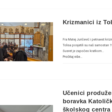
Krizmanici iz To
Fra Matej Juričević i petnaest kri
Tolisa posjetili su naš samostan 19
Susret je započeo kratkom…
Pročitaj više...
Učenici produž
boravka Katolič
školskog centra