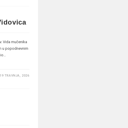
Vidovica
v. Vida mučenika
an u popodnevnim
dio…
19 TRAVNJA, 2026