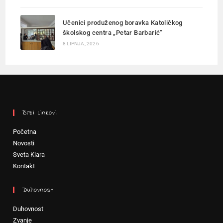
Učenici produženog boravka Katoličkog
školskog centra „Petar Barbarić“
8 LIPNJA, 2026
Brzi Linkovi
Početna
Novosti
Sveta Klara
Kontakt
Duhovnost
Duhovnost
Zvanje