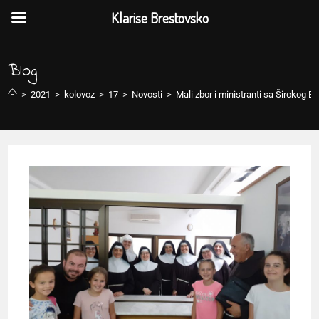
Klarise Brestovsko
Blog
>
2021
>
kolovoz
>
17
>
Novosti
>
Mali zbor i ministranti sa Širokog Br