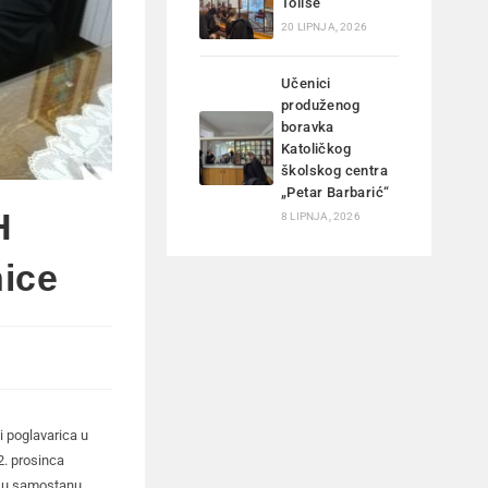
Tolise
20 LIPNJA, 2026
Učenici
produženog
boravka
Katoličkog
školskog centra
„Petar Barbarić“
H
8 LIPNJA, 2026
nice
i poglavarica u
2. prosinca
e u samostanu