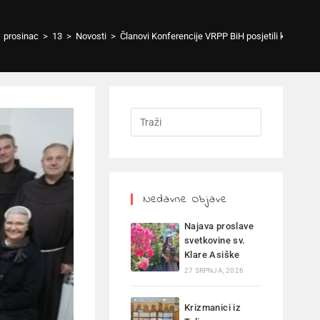
prosinac
>
13
>
Novosti
>
Članovi Konferencije VRPP BiH posjetili kontempl
Nedavne Objave
Najava proslave
svetkovine sv.
Klare Asiške
27 SRPNJA, 2026
Krizmanici iz