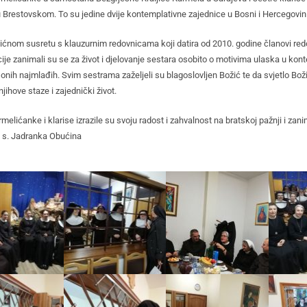
 u Brestovskom. To su jedine dvije kontemplativne zajednice u Bosni i Hercegovini
ićnom susretu s klauzurnim redovnicama koji datira od 2010. godine članovi re
ije zanimali su se za život i djelovanje sestara osobito o motivima ulaska u kon
onih najmlađih. Svim sestrama zaželjeli su blagoslovljen Božić te da svjetlo Božić
jihove staze i zajednički život.
melićanke i klarise izrazile su svoju radost i zahvalnost na bratskoj pažnji i za
: s. Jadranka Obućina