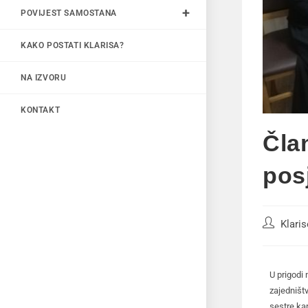
POVIJEST SAMOSTANA
KAKO POSTATI KLARISA?
NA IZVORU
KONTAKT
Čla
pos
Klari
U prigodi 
zajedništ
sestre ka