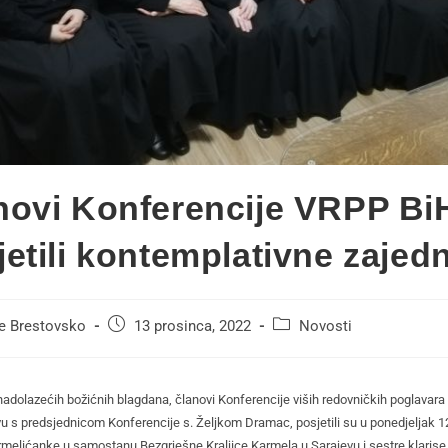
novi Konferencije VRPP Bi
jetili kontemplativne zajed
se Brestovsko
13 prosinca, 2022
Novosti
nadolazećih božićnih blagdana, članovi Konferencije viših redovničkih poglavara 
vu s predsjednicom Konferencije s. Željkom Dramac, posjetili su u ponedjeljak 1
rmelićanke u samostanu Bezgrješne Kraljice Karmela u Sarajevu i sestre klaris