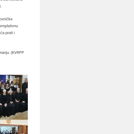
.
dovničke
templativnu
a prati i
nimanju. (KVRPP