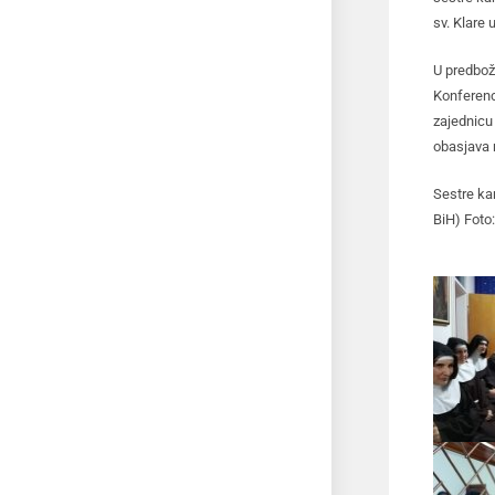
sv. Klare
U predbož
Konferenc
zajednicu 
obasjava n
Sestre kar
BiH) Foto