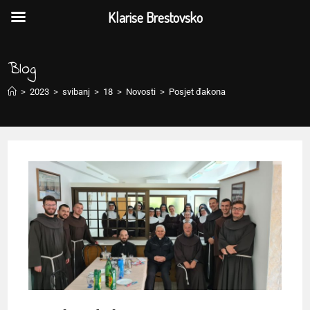
Klarise Brestovsko
Blog
>
2023
>
svibanj
>
18
>
Novosti
>
Posjet đakona