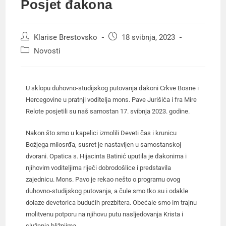
Posjet đakona
Klarise Brestovsko
18 svibnja, 2023
Novosti
U sklopu duhovno-studijskog putovanja đakoni Crkve Bosne i
Hercegovine u pratnji voditelja mons. Pave Jurišića i fra Mire
Relote posjetili su naš samostan 17. svibnja 2023. godine.
Nakon što smo u kapelici izmolili Deveti čas i krunicu
Božjega milosrđa, susret je nastavljen u samostanskoj
dvorani. Opatica s. Hijacinta Batinić uputila je đakonima i
njihovim voditeljima riječi dobrodošlice i predstavila
zajednicu. Mons. Pavo je rekao nešto o programu ovog
duhovno-studijskog putovanja, a čule smo tko su i odakle
dolaze devetorica budućih prezbitera. Obećale smo im trajnu
molitvenu potporu na njihovu putu nasljedovanja Krista i
služenja bližnjima.