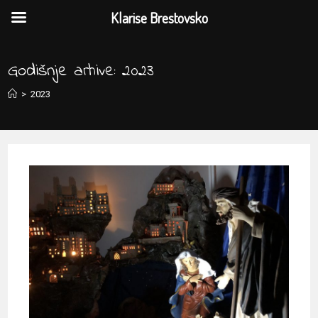
Klarise Brestovsko
Preskoči
na
Godišnje arhive: 2023
sadržaj
>
2023