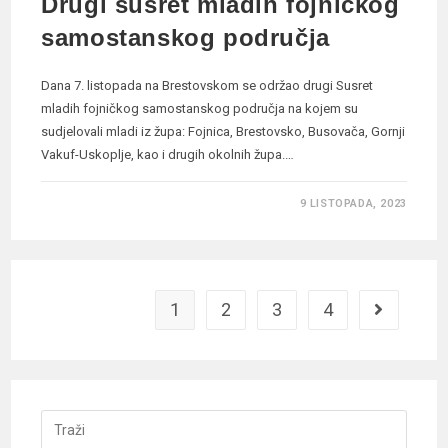
Drugi susret mladih fojničkog
samostanskog područja
Dana 7. listopada na Brestovskom se održao drugi Susret
mladih fojničkog samostanskog područja na kojem su
sudjelovali mladi iz župa: Fojnica, Brestovsko, Busovača, Gornji
Vakuf-Uskoplje, kao i drugih okolnih župa.…
9 LISTOPADA, 2023
1
2
3
4
Idi na slije