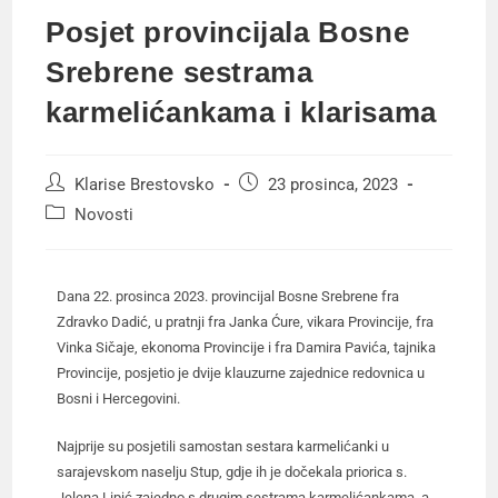
Posjet provincijala Bosne
Srebrene sestrama
karmelićankama i klarisama
Klarise Brestovsko
23 prosinca, 2023
Novosti
Dana 22. prosinca 2023. provincijal Bosne Srebrene fra
Zdravko Dadić, u pratnji fra Janka Ćure, vikara Provincije, fra
Vinka Sičaje, ekonoma Provincije i fra Damira Pavića, tajnika
Provincije, posjetio je dvije klauzurne zajednice redovnica u
Bosni i Hercegovini.
Najprije su posjetili samostan sestara karmelićanki u
sarajevskom naselju Stup, gdje ih je dočekala priorica s.
Jelena Lipić zajedno s drugim sestrama karmelićankama, a