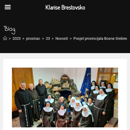
Klarise Brestovsko
Blog
>
2023
>
prosinac
>
23
>
Novosti
>
Posjet provincijala Bosne Srebre