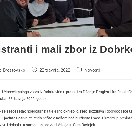
stranti i mali zbor iz Dobr
se Brestovsko
22 travnja, 2022
Novosti
i i članovi maloga zbora iz Dobrkovića u pratnji fra Džonija Dragića i fra Franje Ćo
tan 22. travnja 2022. godine.
se šezdesetak hodočasnika tjelesno okrijepilo, riječi pozdrava i dobrodošlice up
 Hijacinta Batinić, te rekla nešto o našem načinu života i rada. Ukratko je predsta
ivu i dolasku u samostan posvjedočila je s. Sara Bošnjak.