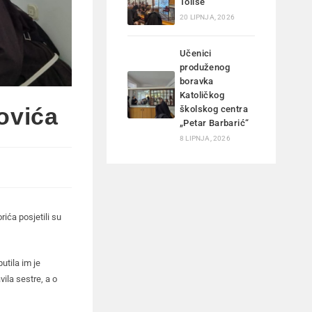
Tolise
20 LIPNJA, 2026
Učenici
produženog
boravka
Katoličkog
kovića
školskog centra
„Petar Barbarić“
8 LIPNJA, 2026
rića posjetili su
utila im je
vila sestre, a o