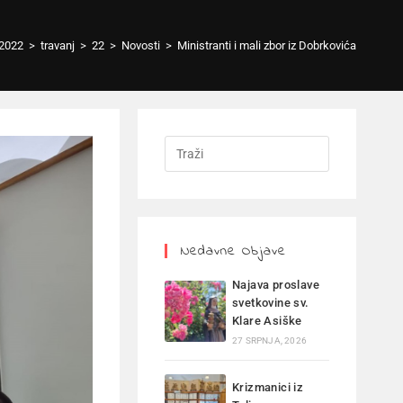
2022
>
travanj
>
22
>
Novosti
>
Ministranti i mali zbor iz Dobrkovića
Nedavne Objave
Najava proslave
svetkovine sv.
Klare Asiške
27 SRPNJA, 2026
Krizmanici iz