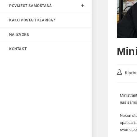
POVIJEST SAMOSTANA
KAKO POSTATI KLARISA?
NA IZVORU
Mini
KONTAKT
Klari
Ministrant
naš samos
Nakon što 
opatica s.
svome poz