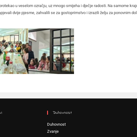
 protekao u veselom ozračju, uz mnogo smijeha i dječje radosti. Na samome kra
jevali dvije pjesme, zahvalili se za gostoprimstvo i izrazili želju za ponovnim d
vi
Duhovnost
Duhovnost
Zvanje