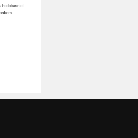
ju hodočasnici
olaskom.