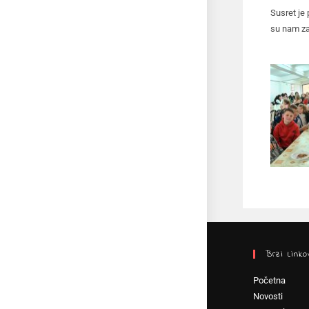
Susret je
su nam zap
Brzi Linko
Početna
Novosti