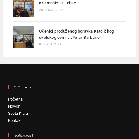
Krizmanici iz Tolise
20 LIPNJA, 2026
Učenici produženog boravka Katoličkog
školskog centra „Petar Barbarić“
8 LIPNJA, 2026
Brzi Linkovi
Početna
Novosti
Sveta Klara
Kontakt
Duhovnost