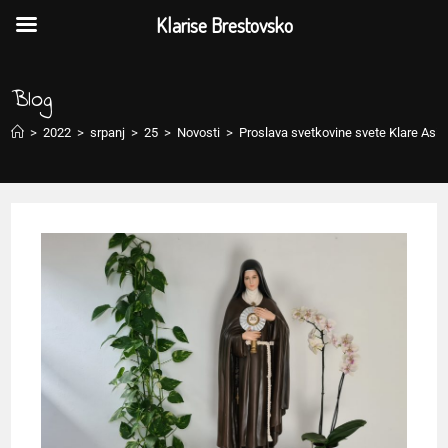
Klarise Brestovsko
Blog
>
2022
>
srpanj
>
25
>
Novosti
>
Proslava svetkovine svete Klare Asi