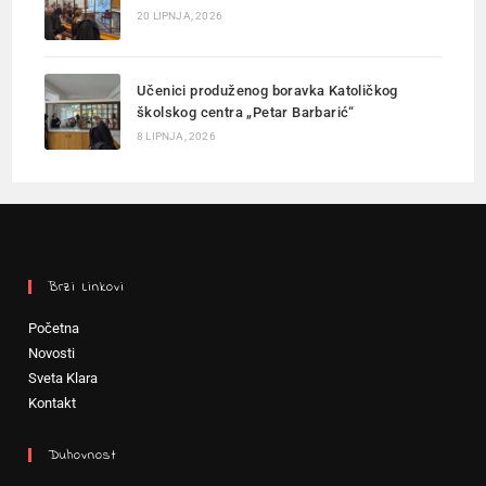
20 LIPNJA, 2026
Učenici produženog boravka Katoličkog
školskog centra „Petar Barbarić“
8 LIPNJA, 2026
Brzi Linkovi
Početna
Novosti
Sveta Klara
Kontakt
Duhovnost