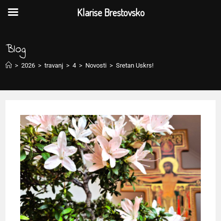
Klarise Brestovsko
Blog
>
2026
>
travanj
>
4
>
Novosti
>
Sretan Uskrs!