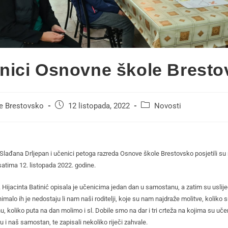
nici Osnovne škole Bresto
se Brestovsko
12 listopada, 2022
Novosti
a Slađana Drljepan i učenici petoga razreda Osnove škole Brestovsko posjetili s
satima 12. listopada 2022. godine.
 Hijacinta Batinić opisala je učenicima jedan dan u samostanu, a zatim su uslijed
imalo ih je nedostaju li nam naši roditelji, koje su nam najdraže molitve, koliko
 koliko puta na dan molimo i sl. Dobile smo na dar i tri crteža na kojima su učen
u i naš samostan, te zapisali nekoliko riječi zahvale.