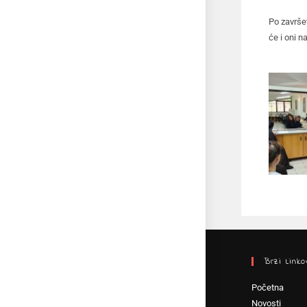
Po završe
će i oni n
Brzi Linko
Početna
Novosti