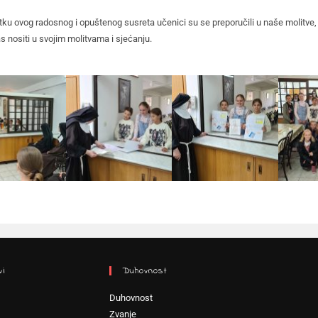
tku ovog radosnog i opuštenog susreta učenici su se preporučili u naše molitve, 
as nositi u svojim molitvama i sjećanju.
vi
Duhovnost
Duhovnost
Zvanje