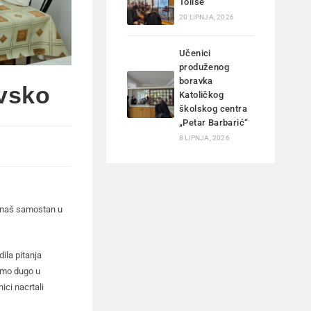
Tolise
20 LIPNJA, 2026
Učenici
produženog
boravka
vsko
Katoličkog
školskog centra
„Petar Barbarić“
8 LIPNJA, 2026
u naš samostan u
ila pitanja
 smo dugo u
ici nacrtali