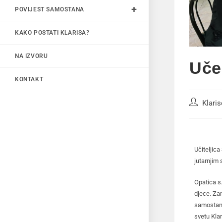
POVIJEST SAMOSTANA
KAKO POSTATI KLARISA?
NA IZVORU
Uče
KONTAKT
Klari
Učiteljic
jutarnjim 
Opatica s.
djece. Zan
samostanu,
svetu Klar