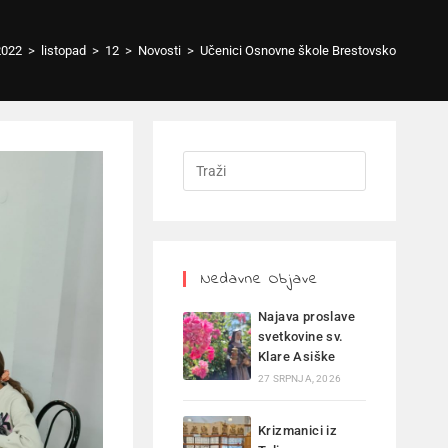
2022
>
listopad
>
12
>
Novosti
>
Učenici Osnovne škole Brestovsko
Nedavne Objave
Najava proslave
svetkovine sv.
Klare Asiške
27 SRPNJA, 2026
Krizmanici iz