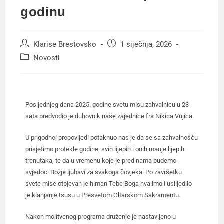
godinu
Klarise Brestovsko
1 siječnja, 2026
Novosti
Posljednjeg dana 2025. godine svetu misu zahvalnicu u 23
sata predvodio je duhovnik naše zajednice fra Nikica Vujica.
U prigodnoj propovijedi potaknuo nas je da se sa zahvalnošću
prisjetimo protekle godine, svih lijepih i onih manje lijepih
trenutaka, te da u vremenu koje je pred nama budemo
svjedoci Božje ljubavi za svakoga čovjeka. Po završetku
svete mise otpjevan je himan Tebe Boga hvalimo i uslijedilo
je klanjanje Isusu u Presvetom Oltarskom Sakramentu.
Nakon molitvenog programa druženje je nastavljeno u