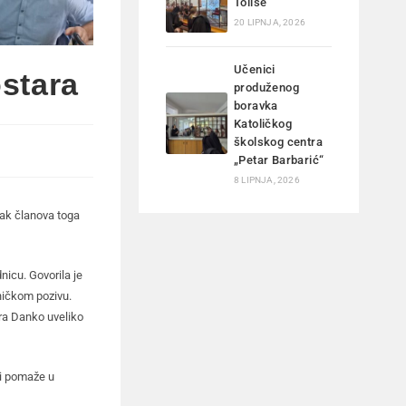
Tolise
20 LIPNJA, 2026
Učenici
ostara
produženog
boravka
Katoličkog
školskog centra
„Petar Barbarić“
8 LIPNJA, 2026
tak članova toga
nicu. Govorila je
ničkom pozivu.
fra Danko uveliko
 i pomaže u