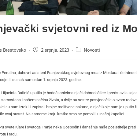
njevački svjetovni red iz M
se Brestovsko
2 srpnja, 2023
Novosti
 Perutina, duhovni asistent Franjevačkog svjetovnog reda iz Mostara i četrdese
osjetili su naš samostan 1. srpnja 2023. godine.
 Hijacinta Batinić uputila je hodočasnicima riječi dobrodošlice i predstavila zajed
ti samostana i našem načinu života, a dvije su sestre posvjedočile o svom redov
i su nam izrekli i zapisali brojne molitvene nakane, a riječi koje nam je uputio 
ile ovaj susret. Na samome kraju kratko smo se pomolili u našoj kapelici.
ru svete Klare i svetoga Franje neka Gospodin i današnje naše posjetitelje prati
votu i radu.