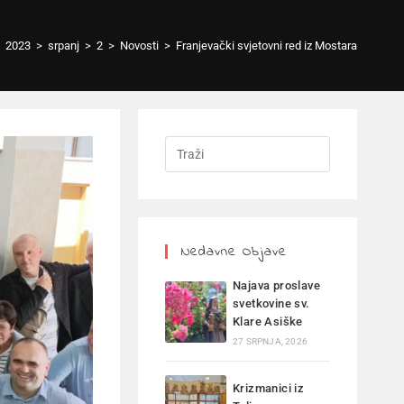
2023
>
srpanj
>
2
>
Novosti
>
Franjevački svjetovni red iz Mostara
Nedavne Objave
Najava proslave
svetkovine sv.
Klare Asiške
27 SRPNJA, 2026
Krizmanici iz