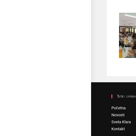
Brzi Linko
Početna
Novosti
Sveta Klara
Kontakt