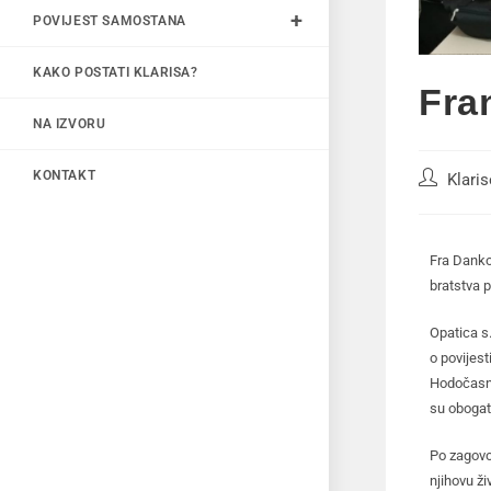
POVIJEST SAMOSTANA
KAKO POSTATI KLARISA?
Fra
NA IZVORU
KONTAKT
Klari
Fra Danko
bratstva p
Opatica s.
o povijes
Hodočasnic
su obogat
Po zagovo
njihovu ži